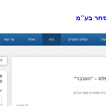
נות
קטלוג המוצרים
בלוג
אודות
צור קשר
ok
צ
לס – "העכבר"
פ
ש
רת אמפירון סחר בע"מ...
דו
0 תגובה