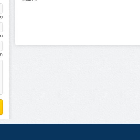
טל
נו
תו