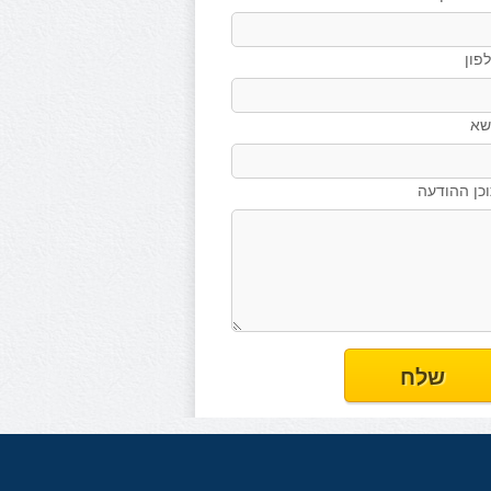
פון
שא
כן ההודעה